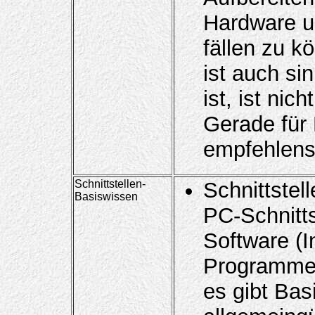
Hardware u
fällen zu k
ist auch si
ist, ist nich
Gerade für 
empfehlens
Schnittstellen-
Schnittstel
Basiswissen
PC-Schnitt
Software (I
Programme
es gibt Bas