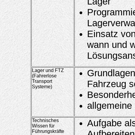
Lager
Programmi
Lagerverwa
Einsatz vo
wann und w
Lösungsans
Lager und FTZ
Grundlagen
(Fahrerlose
Transport
Fahrzeug s
Systeme)
Besonderhe
allgemeine
Technisches
Aufgabe als
Wissen für
Führungskräfte
Aufbereite